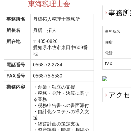
東海税理士会
事務所案
事務所名
舟橋拓人税理士事務所
所長名
舟橋 拓人
事務所名
所在地
〒485-0826
住所
愛知県小牧市東田中609番
電話
地
FAX
電話番号
0568-72-2784
FAX番号
0568-75-5580
業務内容
・創業・独立の支援
・税務・会計・決算に関す
アク
る業務
・税務申告書への書面添付
・自計化システムの導入支
援
・経営計画の策定支援
・資産譲渡・贈与・相続の