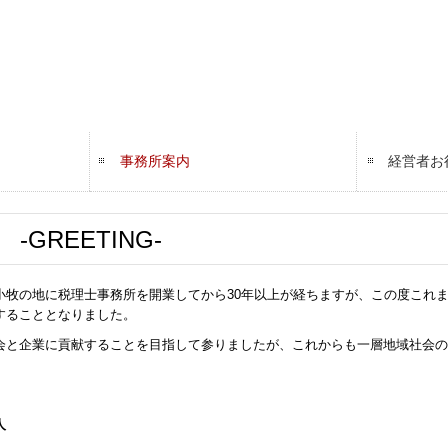
事務所案内
経営者お
す
支援
経営者オ
税務カレ
-GREETING-
小牧の地に税理士事務所を開業してから30年以上が経ちますが、この度これ
することとなりました。
会と企業に貢献することを目指して参りましたが、これからも一層地域社会の
人