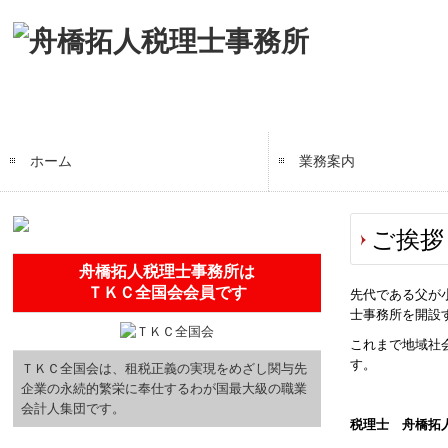
ホーム
業務案内
黒字化支援
毎月、貴社を訪問します
創業の夢をお手伝いしま
円満な相続・事業承継を
ご挨拶 
舟橋拓人税理士事務所は
ＴＫＣ全国会会員です
先代である父が
士事務所を開設
これまで地域社
す。
ＴＫＣ全国会は、租税正義の実現をめざし関与先
企業の永続的繁栄に奉仕するわが国最大級の職業
会計人集団です。
税理士 舟橋拓