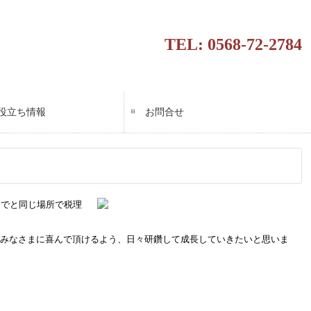
TEL: 0568-72-2784
役立ち情報
お問合せ
ススメ情報
ンダー
までと同じ場所で税理
みなさまに喜んで頂けるよう、日々研鑽して成長していきたいと思いま