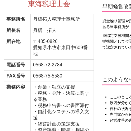
東海税理士会
早期経営改
事務所名
舟橋拓人税理士事務所
資金繰り管理や
ある当事務所が
所長名
舟橋 拓人
※認定支援機関
所在地
〒485-0826
援機関として位
て認定されてい
愛知県小牧市東田中609番
地
電話番号
0568-72-2784
FAX番号
0568-75-5580
このような
業務内容
・創業・独立の支援
・税務・会計・決算に関す
ここのとこ
る業務
原因が分か
・税務申告書への書面添付
自社の状況
・自計化システムの導入支
専門家から
援
経営改善の
・経営計画の策定支援
・資産譲渡・贈与・相続の