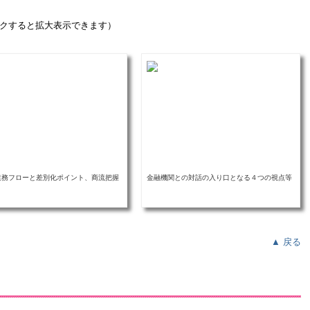
ックすると拡大表示できます）
業務フローと差別化ポイント、商流把握
金融機関との対話の入り口となる４つの視点等
▲ 戻る