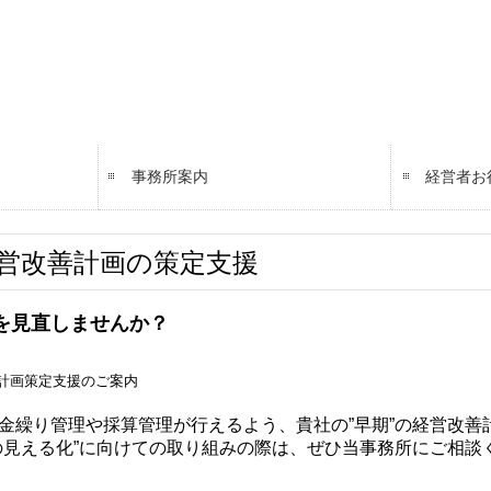
事務所案内
経営者お
す
支援
経営者オ
税務カレ
営改善計画の策定支援
を見直しませんか？
金繰り管理や採算管理が行えるよう、貴社の”早期”の経営改善
の見える化”に向けての取り組みの際は、ぜひ当事務所にご相談