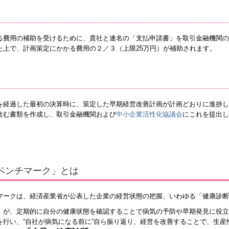
る費用の補助を受けるために、貴社と連名の「支払申請書」を取引金融機関の
た上で、計画策定にかかる費用の２／３（上限25万円）が補助されます。
を経過した最初の決算時に、策定した早期経営改善計画が計画どおりに進捗し
含む書類を作成し、取引金融機関および
中小企業活性化協議会
にこれを提出し
ベンチマーク」とは
マークは、経済産業省が公表した企業の経営状態の把握、いわゆる「健康診断
」が、定期的に自分の健康状態を確認することで病気の予防や早期発見に役立
を行い、“自社が病気になる前に”自ら振り返り、経営を改善することで、生