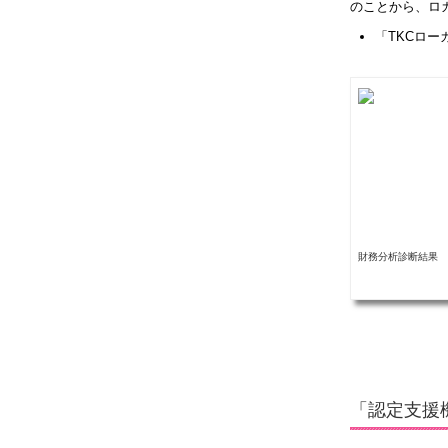
のことから、ロ
「TKCロ
財務分析診断結果
「認定支援