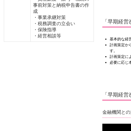
事前対策と納税申告書の作
成
・事業承継対策
「早期経営
・税務調査の立会い
・保険指導
・経営相談等
基本的な経
計画策定か
す。
計画策定に
必要に応じ
「早期経営
金融機関との