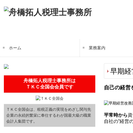
ホーム
業務案内
黒字化支援
毎月、貴社を訪問します
創業の夢をお手伝いしま
円満な相続・事業承継を
早期経
舟橋拓人税理士事務所は
ＴＫＣ全国会会員です
自己の経営
ＴＫＣ全国会は、租税正義の実現をめざし関与先
平常時から
資
企業の永続的繁栄に奉仕するわが国最大級の職業
自社の”経営
会計人集団です。