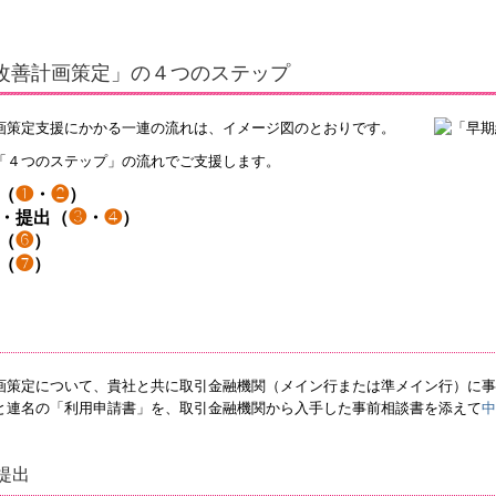
改善計画策定」の４つのステップ
画策定支援にかかる一連の流れは、イメージ図のとおりです。
「４つのステップ」の流れでご支援します。
（
❶
・
❷
）
・提出（
❸
・
❹
）
（
❻
）
（
❼
）
画策定について、貴社と共に取引金融機関（メイン行または準メイン行）に事
と連名の「利用申請書」を、取引金融機関から入手した事前相談書を添えて
中
提出